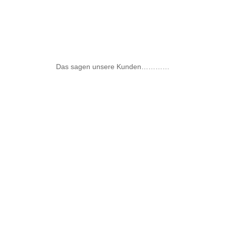
Das sagen unsere Kunden…………
Kernsanierung in 6 Monaten,
kein Tag an dem auf der
Baustelle nicht gearbeitet
wurde! Unmittelbare
Erreichbarkeit des
Geschäftsführers und des
Bauleiters und Transparenz bei