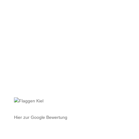
Terminplanung und
Kostenverfolgung. Alles
fachmännisch umgesetzt! Wir
sind super zufrieden mit der
Baufirma. Immer wieder gerne!
Thomas K.
Hier zur Google Bewertung